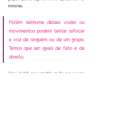
minorias.
Porém nenhuma dessas vozes ou 
movimentos podem tentar sufocar 
a voz de ninguém ou de um grupo. 
Temos que ser iguais de fato e de 
direito.
Virou clichê, mas acredito muito que o lugar 
da mulher é onde ela quiser. Por isso jamais 
devemos deixar um sonho, ou uma realização, 
porque a sociedade diz que “aqui mulher não 
pode”. Pode, sim! Desde que ela saiba 
respeitar seus limites e o limite do outro, ela 
pode e poderá sempre.
Por Josemeire Gomes, diretora Corporativa 