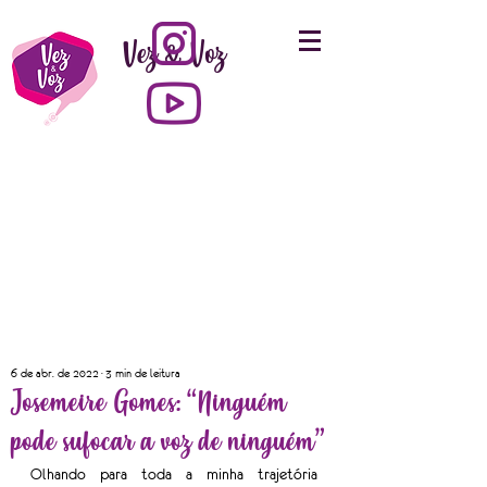
Vez & Voz
6 de abr. de 2022
3 min de leitura
Josemeire Gomes: “Ninguém
pode sufocar a voz de ninguém”
Olhando para toda a minha trajetória 