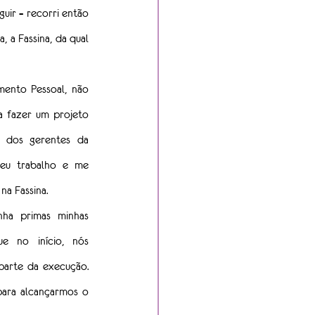
uir – recorri então 
 a Fassina, da qual 
ento Pessoal, não 
a fazer um projeto 
 dos gerentes da 
eu trabalho e me 
na Fassina.
ha primas minhas 
e no início, nós 
arte da execução. 
ra alcançarmos o 