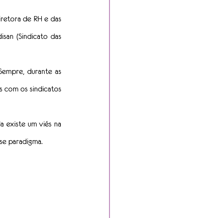
iretora de RH e das 
san (Sindicato das 
Sempre, durante as 
s com os sindicatos 
 existe um viés na 
sse paradigma.