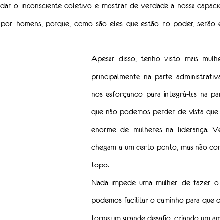
dar o inconsciente coletivo e mostrar de verdade a nossa capacid
 por homens, porque, como são eles que estão no poder, serão el
Apesar disso, tenho visto mais mulhe
principalmente na parte administrativ
nos esforçando para integrá-las na par
que não podemos perder de vista que e
enorme de mulheres na liderança. Ve
chegam a um certo ponto, mas não con
topo.
Nada impede uma mulher de fazer o q
podemos facilitar o caminho para que o 
torne um grande desafio, criando um a