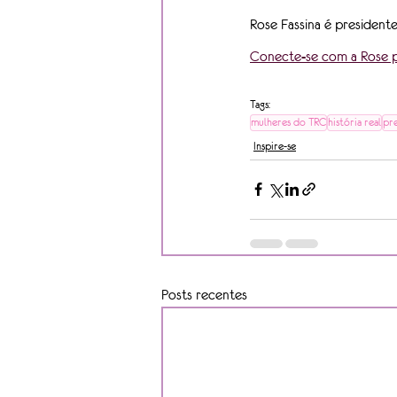
Rose Fassina é presidente
Conecte-se com a Rose p
Tags:
mulheres do TRC
história real
pr
Inspire-se
Posts recentes