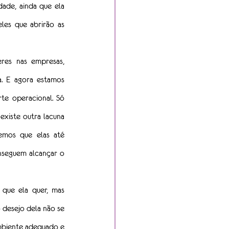
ade, ainda que ela 
es que abrirão as 
res nas empresas, 
a. E agora estamos 
te operacional. Só 
xiste outra lacuna 
mos que elas até 
seguem alcançar o 
ue ela quer, mas 
desejo dela não se 
mbiente adequado e 