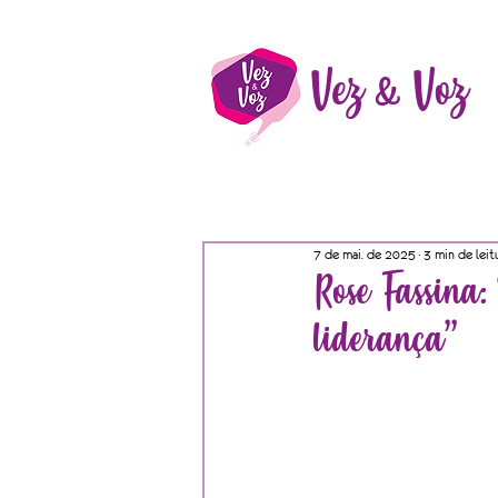
Vez & Voz
7 de mai. de 2025
3 min de leit
Rose Fassina
liderança”